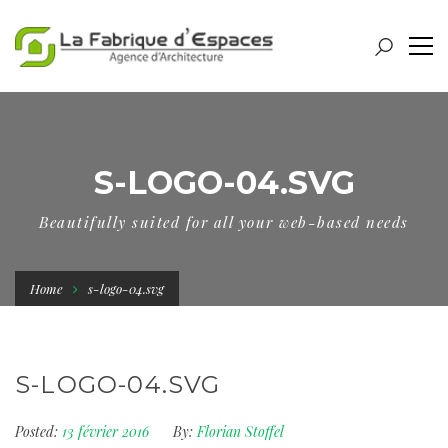
S-LOGO-04.SVG
Beautifully suited for all your web-based needs
Home
s-logo-04.svg
S-LOGO-04.SVG
Posted:
13 février 2016
By:
Florian Stoffel