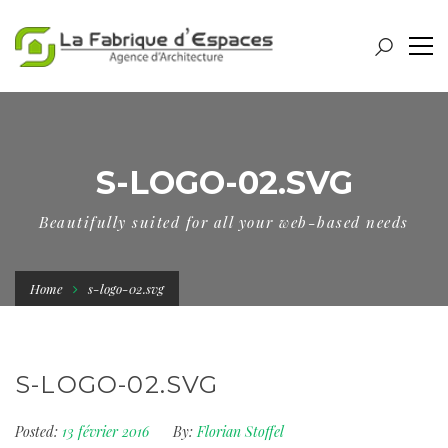
S-LOGO-02.SVG
Beautifully suited for all your web-based needs
Home
s-logo-02.svg
S-LOGO-02.SVG
Posted:
13 février 2016
By:
Florian Stoffel