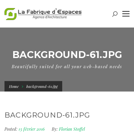
BACKGROUND-61.JPG
Beautifully suited for all your web-based needs
Home
background-61.jpg
BACKGROUND-61.JPG
Posted:
13 février 2016
By:
Florian Stoffel