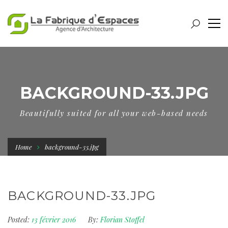
BACKGROUND-33.JPG
Beautifully suited for all your web-based needs
Home
background-33.jpg
BACKGROUND-33.JPG
Posted:
13 février 2016
By:
Florian Stoffel