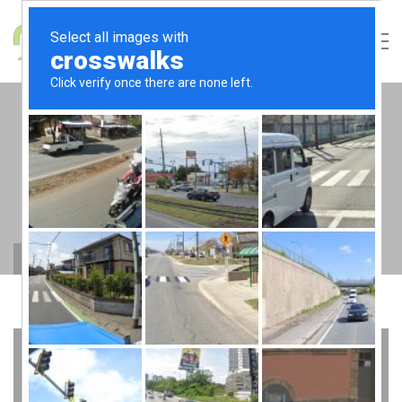
TAGS: AUDIO
Beautifully suited for all your web-based needs
Home
audio
00:00
/
00:00
RADIO COMMERCIAL MARKETING