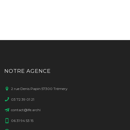
NOTRE AGENCE
2 rue Denis Papin 57300 Trémery
03 72 39 01 21
contact@lfe.archi
06 31 94 53 15