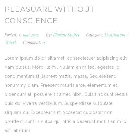
PLEASUARE WITHOUT
CONSCIENCE
Posted:
11 mai 2015
By:
Florian Stoffel
Category:
Destination
/
Travel
Comment:
0
Lorem ipsum dolor sit amet, consectetuer adipiscing elit.
Nam cursus. Morbi ut mi. Nullam enim leo, egestas id,
condimentum at, laoreet mattis, massa. Sed eleifend
nonummy diam. Praesent mauris ante, elementum et,
bibendum at, posuere sit amet, nibh. Duis tincidunt lectus
quis dui viverra vestibulum. Suspendisse vulputate
aliquam dui.Excepteur sint occaecat cupidatat non
proident, sunt in culpa qui officia deserunt mollit anim id
est laborum