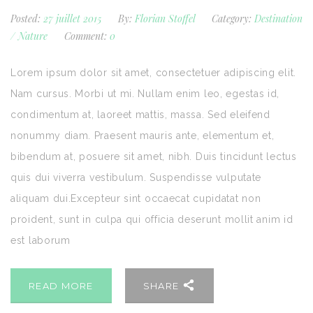
Posted:
27 juillet 2015
By:
Florian Stoffel
Category:
Destination
/
Nature
Comment:
0
Lorem ipsum dolor sit amet, consectetuer adipiscing elit.
Nam cursus. Morbi ut mi. Nullam enim leo, egestas id,
condimentum at, laoreet mattis, massa. Sed eleifend
nonummy diam. Praesent mauris ante, elementum et,
bibendum at, posuere sit amet, nibh. Duis tincidunt lectus
quis dui viverra vestibulum. Suspendisse vulputate
aliquam dui.Excepteur sint occaecat cupidatat non
proident, sunt in culpa qui officia deserunt mollit anim id
est laborum
READ MORE
SHARE