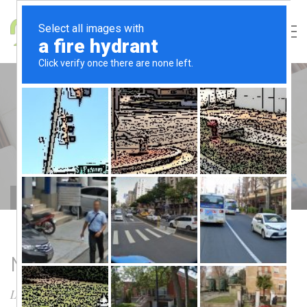
BLOG
Beautifully suited for all your web-based needs
Home
Blog Masonry Full Width
MASONRY
Lorem ipsum dolor sit amet