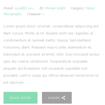
Posted:
29 juillet 2015
By:
Florian Stoffel
Category:
Nature
/
Photography
Comment:
0
Lorem ipsum dolor sit amet, consectetuer adipiscing elit.
Nam cursus. Morbi ut mi. Nullam enim leo, egestas id,
condimentum at, laoreet mattis, massa. Sed eleifend
nonummy diam. Praesent mauris ante, elementum et,
bibendum at, posuere sit amet, nibh. Duis tincidunt lectus
quis dui viverra vestibulum. Suspendisse vulputate
aliquam dui.Excepteur sint occaecat cupidatat non
proident, sunt in culpa qui officia deserunt mollit anim id
est laborum
READ MORE
SHARE