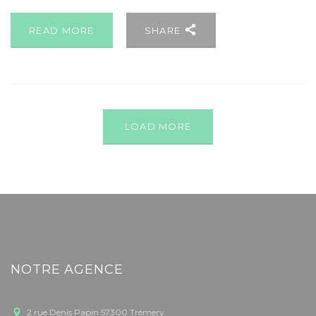
READ MORE
SHARE
LOAD MORE
NOTRE AGENCE
2 rue Denis Papin 57300 Trémery